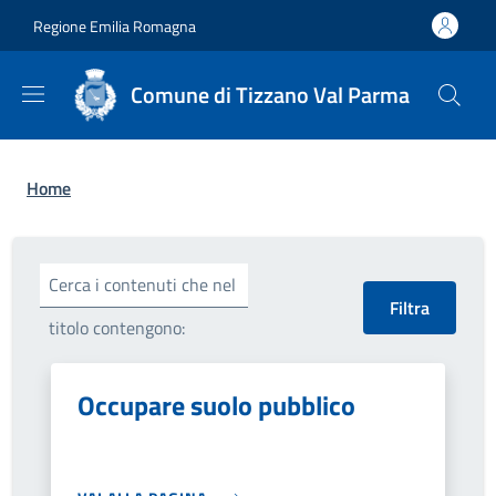
Salta al contenuto principale
Skip to footer content
Regione Emilia Romagna
Comune di Tizzano Val Parma
Briciole di pane
Home
Cerca i contenuti che nel
titolo contengono:
Occupare suolo pubblico