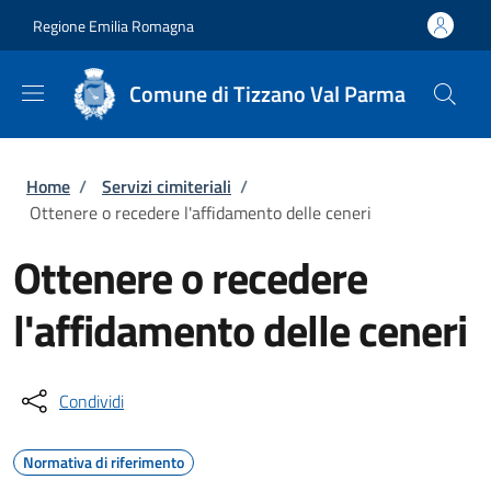
Salta al contenuto principale
Skip to footer content
Regione Emilia Romagna
Comune di Tizzano Val Parma
Briciole di pane
Home
/
Servizi cimiteriali
/
Ottenere o recedere l'affidamento delle ceneri
Ottenere o recedere
l'affidamento delle ceneri
Condividi
Normativa di riferimento