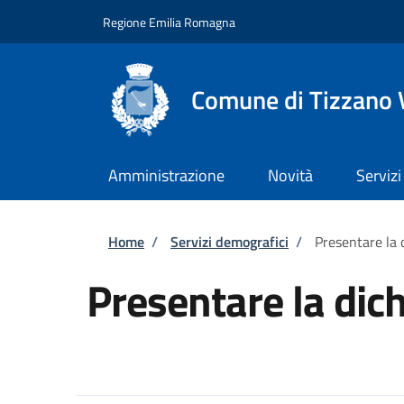
Salta al contenuto principale
Skip to footer content
Regione Emilia Romagna
Comune di Tizzano 
Amministrazione
Novità
Servizi
Briciole di pane
Home
/
Servizi demografici
/
Presentare la 
Presentare la dic