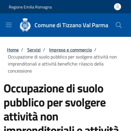
Salta al contenuto principale
Skip to footer content
Regione Emilia Romagna
Comune di Tizzano Val Parma
Briciole di pane
Home
/
Servizi
/
Imprese e commercio
/
Occupazione di suolo pubblico per svolgere attività non
imprenditoriali e attività benefiche: rilascio della
concessione
Occupazione di suolo
pubblico per svolgere
attività non
imprenditoriali e attività