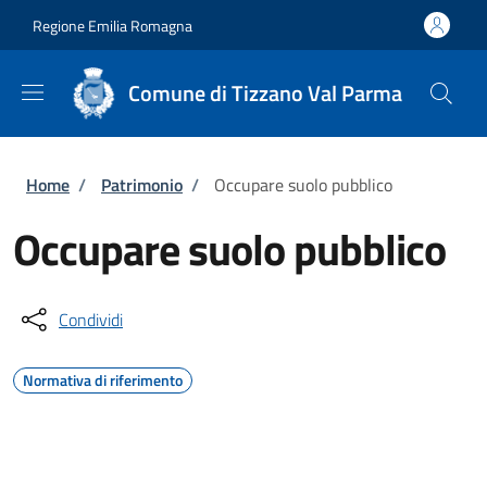
Salta al contenuto principale
Skip to footer content
Regione Emilia Romagna
Comune di Tizzano Val Parma
Briciole di pane
Home
/
Patrimonio
/
Occupare suolo pubblico
Occupare suolo pubblico
Condividi
Normativa di riferimento