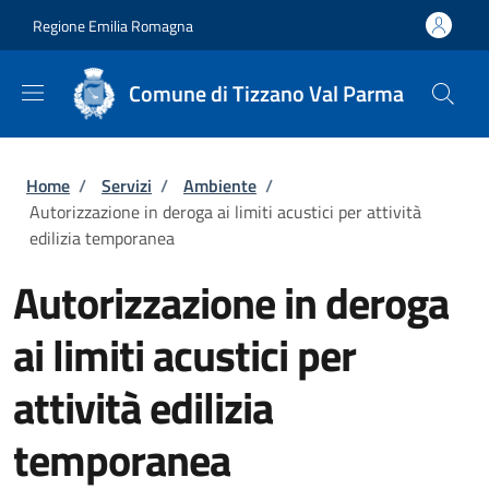
Salta al contenuto principale
Skip to footer content
Regione Emilia Romagna
Comune di Tizzano Val Parma
Briciole di pane
Home
/
Servizi
/
Ambiente
/
Autorizzazione in deroga ai limiti acustici per attività
edilizia temporanea
Autorizzazione in deroga
ai limiti acustici per
attività edilizia
temporanea