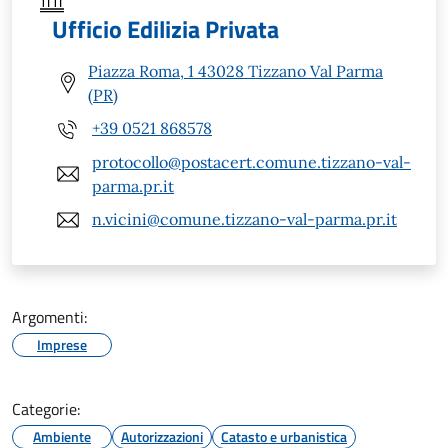
Ufficio Edilizia Privata
Piazza Roma, 1 43028 Tizzano Val Parma
(PR)
+39 0521 868578
protocollo@postacert.comune.tizzano-val-
parma.pr.it
n.vicini@comune.tizzano-val-parma.pr.it
Argomenti:
Imprese
Categorie:
Ambiente
Autorizzazioni
Catasto e urbanistica