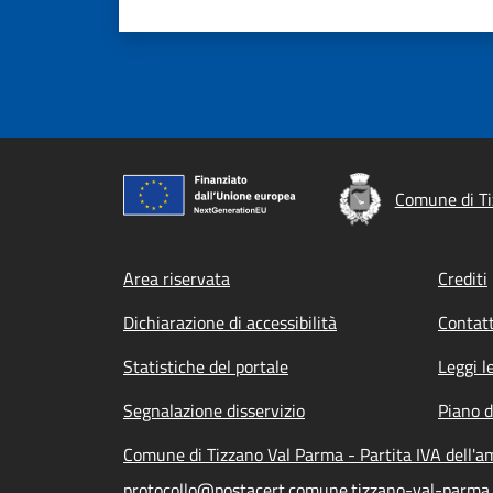
Comune di Ti
Footer menu
Area riservata
Crediti
Dichiarazione di accessibilità
Contatt
Statistiche del portale
Leggi l
Segnalazione disservizio
Piano d
Comune di Tizzano Val Parma - Partita IVA dell'
protocollo@postacert.comune.tizzano-val-parma.p