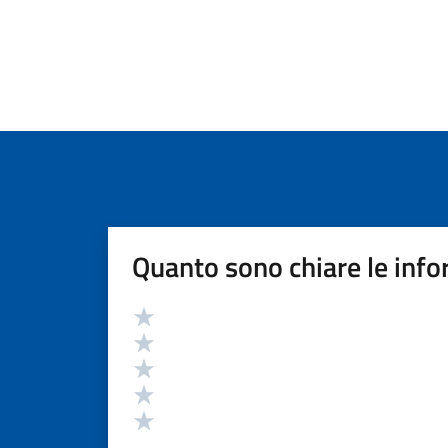
Quanto sono chiare le info
Valutazione
Valuta 5 stelle su 5
Valuta 4 stelle su 5
Valuta 3 stelle su 5
Valuta 2 stelle su 5
Valuta 1 stelle su 5