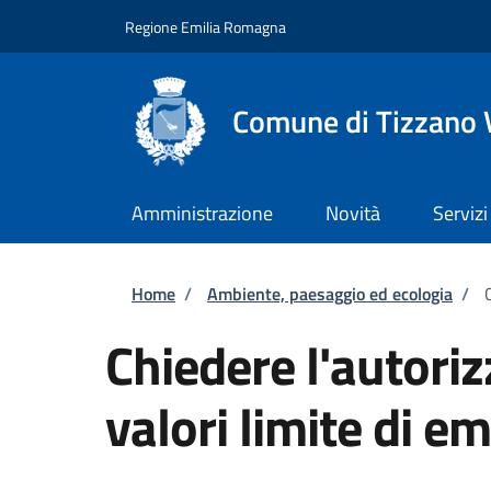
Salta al contenuto principale
Skip to footer content
Regione Emilia Romagna
Comune di Tizzano 
Amministrazione
Novità
Servizi
Briciole di pane
Home
/
Ambiente, paesaggio ed ecologia
/
Chiedere l'autoriz
valori limite di e