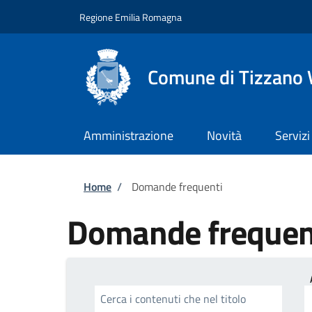
Salta al contenuto principale
Skip to footer content
Regione Emilia Romagna
Comune di Tizzano 
Amministrazione
Novità
Servizi
Briciole di pane
Home
/
Domande frequenti
Domande frequen
Cerca i contenuti che nel titolo