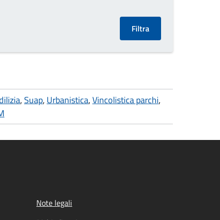
dilizia
,
Suap
,
Urbanistica
,
Vincolistica parchi
,
CM
Note legali