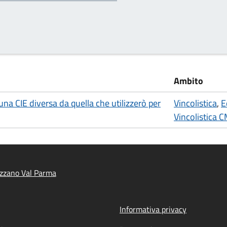
Ambito
a CIE diversa da quella che utilizzerò per
Vincolistica
,
E
Vincolistica 
zzano Val Parma
Informativa privacy