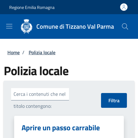
Salta al contenuto principale
Skip to footer content
Regione Emilia Romagna
Comune di Tizzano Val Parma
Briciole di pane
Home
/
Polizia locale
Polizia locale
Cerca i contenuti che nel
titolo contengono:
Aprire un passo carrabile