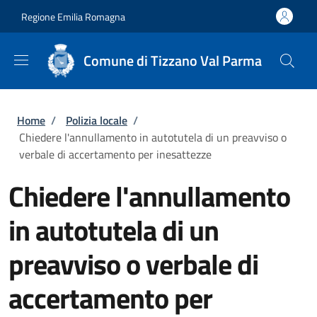
Salta al contenuto principale
Skip to footer content
Regione Emilia Romagna
Comune di Tizzano Val Parma
Briciole di pane
Home
/
Polizia locale
/
Chiedere l'annullamento in autotutela di un preavviso o
verbale di accertamento per inesattezze
Chiedere l'annullamento
in autotutela di un
preavviso o verbale di
accertamento per