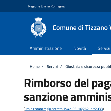
Salta al contenuto principale
Skip to footer content
Regione Emilia Romagna
Comune di Tizzano 
Amministrazione
Novità
Servizi
Briciole di pane
Home
/
Servizi
/
Giustizia e sicurezza pubbl
Rimborso del pag
sanzione amminis
(
urn:nir:stato:regio.decreto:1942-03-16;262~art2033
)