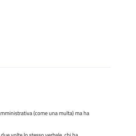
e amministrativa (come una multa) ma ha
 due volte lo stesso verbale, chi ha