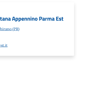
ntana Appennino Parma Est
hirano (PR)
t.it