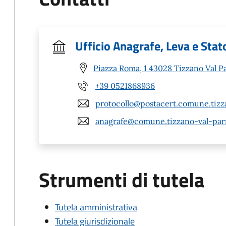
Ufficio Anagrafe, Leva e Stato
Piazza Roma, 1 43028 Tizzano Val P
+39 0521868936
protocollo@postacert.comune.tizz
anagrafe@comune.tizzano-val-parm
Strumenti di tutela
Tutela amministrativa
Tutela giurisdizionale