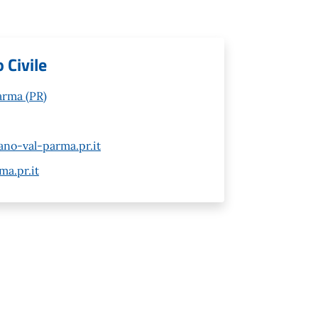
 Civile
arma (PR)
ano-val-parma.pr.it
a.pr.it