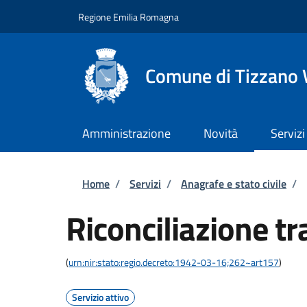
Salta al contenuto principale
Skip to footer content
Regione Emilia Romagna
Comune di Tizzano 
Amministrazione
Novità
Servizi
Briciole di pane
Home
/
Servizi
/
Anagrafe e stato civile
/
Riconciliazione tr
(
urn:nir:stato:regio.decreto:1942-03-16;262~art157
)
Servizio attivo