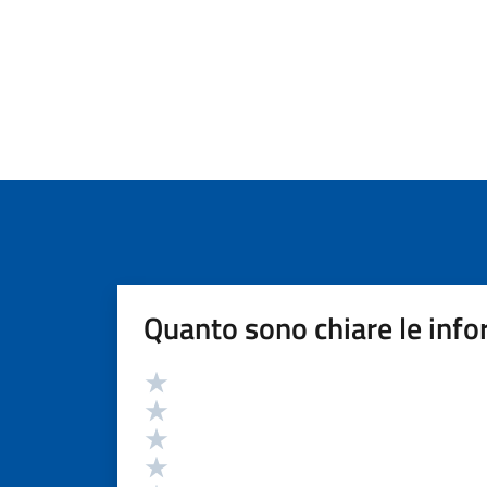
Quanto sono chiare le info
Valutazione
Valuta 5 stelle su 5
Valuta 4 stelle su 5
Valuta 3 stelle su 5
Valuta 2 stelle su 5