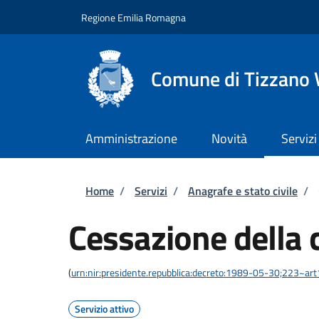
Salta al contenuto principale
Skip to footer content
Regione Emilia Romagna
Comune di Tizzano 
Amministrazione
Novità
Servizi
Briciole di pane
Home
/
Servizi
/
Anagrafe e stato civile
/
Cessazione della 
(
urn:nir:presidente.repubblica:decreto:1989-05-30;223~ar
Servizio attivo