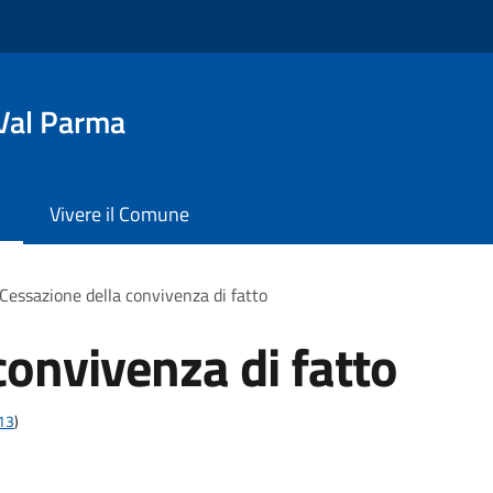
Val Parma
Vivere il Comune
Cessazione della convivenza di fatto
convivenza di fatto
t13
)