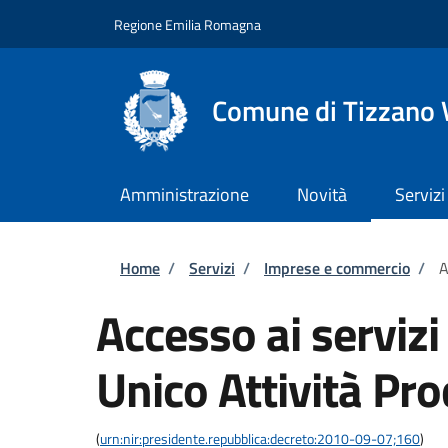
Salta al contenuto principale
Skip to footer content
Regione Emilia Romagna
Comune di Tizzano 
Amministrazione
Novità
Servizi
Briciole di pane
Home
/
Servizi
/
Imprese e commercio
/
A
Accesso ai servizi
Unico Attività Pro
(
urn:nir:presidente.repubblica:decreto:2010-09-07;160
)