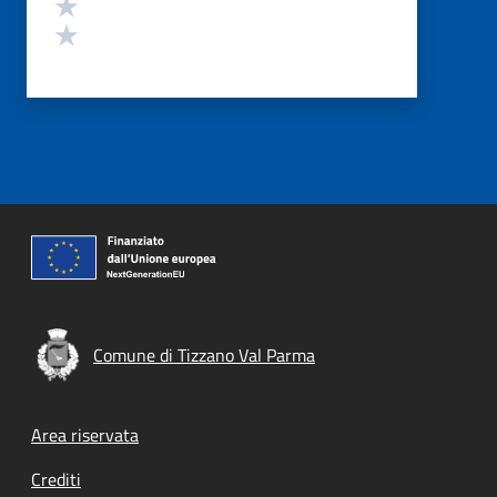
Valuta 2 stelle su 5
Valuta 1 stelle su 5
Comune di Tizzano Val Parma
Footer menu
Area riservata
Crediti