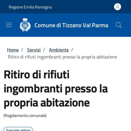
Salta al contenuto principale
Skip to footer content
Regione Emilia Romagna
Comune di Tizzano Val Parma
Briciole di pane
Home
/
Servizi
/
Ambiente
/
Ritiro di rifiuti ingombranti presso la propria abitazione
Ritiro di rifiuti
ingombranti presso la
propria abitazione
(Regolamento comunale)
Servizio attivo