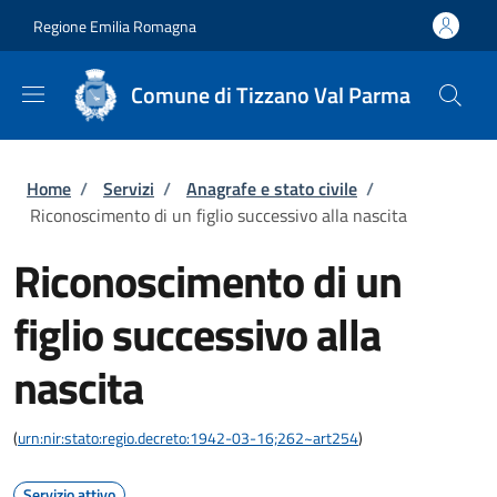
Salta al contenuto principale
Skip to footer content
Regione Emilia Romagna
Comune di Tizzano Val Parma
Briciole di pane
Home
/
Servizi
/
Anagrafe e stato civile
/
Riconoscimento di un figlio successivo alla nascita
Riconoscimento di un
figlio successivo alla
nascita
(
urn:nir:stato:regio.decreto:1942-03-16;262~art254
)
Servizio attivo