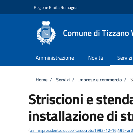
Salta al contenuto principale
Skip to footer content
Regione Emilia Romagna
Comune di Tizzano 
Amministrazione
Novità
Servizi
Briciole di pane
Home
/
Servizi
/
Imprese e commercio
/
S
Striscioni e stend
installazione di st
(
urn:nir:presidente.repubblica:decreto:1992-12-16;495~ar