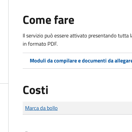
Come fare
Il servizio può essere attivato presentando tutta
in formato PDF.
Moduli da compilare e documenti da allegar
Costi
Tipo di pagamento
Importo
Marca da bollo