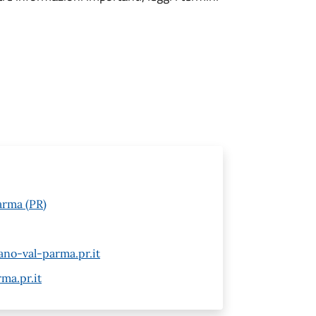
arma (PR)
ano-val-parma.pr.it
ma.pr.it