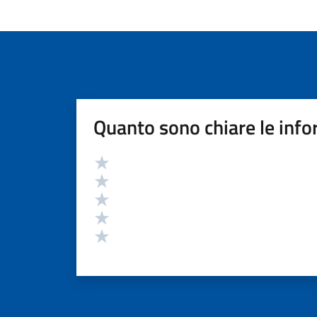
Quanto sono chiare le info
Valutazione
Valuta 5 stelle su 5
Valuta 4 stelle su 5
Valuta 3 stelle su 5
Valuta 2 stelle su 5
Valuta 1 stelle su 5