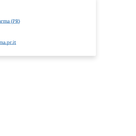
arma (PR)
a.pr.it