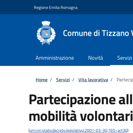
Salta al contenuto principale
Skip to footer content
Regione Emilia Romagna
Comune di Tizzano 
Amministrazione
Novità
Servizi
Briciole di pane
Home
/
Servizi
/
Vita lavorativa
/
Partecip
Partecipazione al
mobilità volontari
(
urn:nir:stato:decreto.legislativo:2001-03-30;165~art30
)