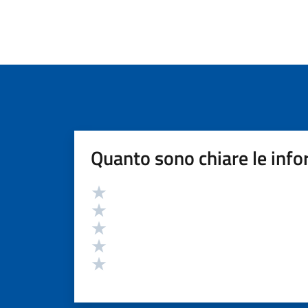
Quanto sono chiare le info
Valutazione
Valuta 5 stelle su 5
Valuta 4 stelle su 5
Valuta 3 stelle su 5
Valuta 2 stelle su 5
Valuta 1 stelle su 5