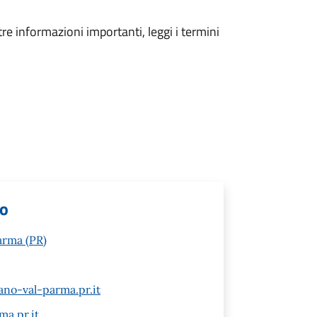
tre informazioni importanti, leggi i termini
lo
arma (PR)
ano-val-parma.pr.it
ma.pr.it