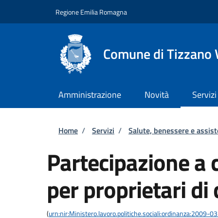
Salta al contenuto principale
Skip to footer content
Regione Emilia Romagna
Comune di Tizzano 
Amministrazione
Novità
Servizi
Briciole di pane
Home
/
Servizi
/
Salute, benessere e assis
Partecipazione a 
per proprietari di 
(
urn:nir:Ministero.lavoro.politiche.sociali:ordinanza:2009-