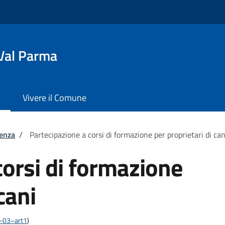
Val Parma
Vivere il Comune
tenza
/
Partecipazione a corsi di formazione per proprietari di can
corsi di formazione
cani
03-03~art1
)