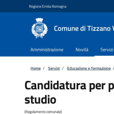
Salta al contenuto principale
Skip to footer content
Regione Emilia Romagna
Comune di Tizzano 
Amministrazione
Novità
Servizi
Briciole di pane
Home
/
Servizi
/
Educazione e formazione
Candidatura per p
studio
(Regolamento comunale)