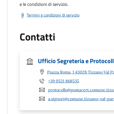
e le condizioni di servizio.
Termini e condizioni di servizio
Contatti
Ufficio Segreteria e Protocol
Piazza Roma, 1 43028 Tizzano Val P
+39 0521 868535
protocollo@postacert.comune.tizz
a.signori@comune.tizzano-val-par