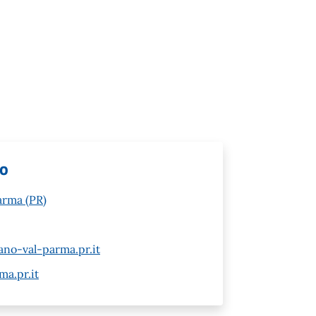
lo
arma (PR)
ano-val-parma.pr.it
ma.pr.it