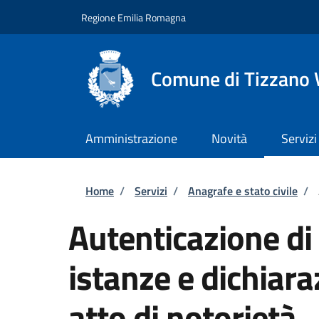
Salta al contenuto principale
Skip to footer content
Regione Emilia Romagna
Comune di Tizzano 
Amministrazione
Novità
Servizi
Briciole di pane
Home
/
Servizi
/
Anagrafe e stato civile
/
Autenticazione di 
istanze e dichiara
atto di notorietà