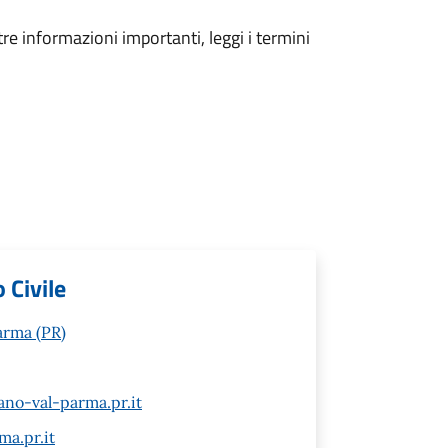
tre informazioni importanti, leggi i termini
 Civile
arma (PR)
ano-val-parma.pr.it
a.pr.it