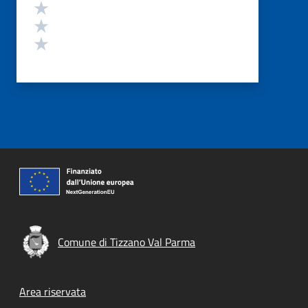
Valuta 3 stelle su 5
Valuta 2 stelle su 5
Valuta 1 stelle su 5
Comune di Tizzano Val Parma
Footer menu
Area riservata