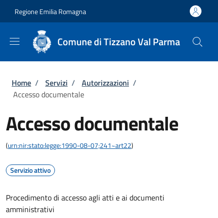
Salta al contenuto principale
Skip to footer content
Regione Emilia Romagna
Comune di Tizzano Val Parma
Briciole di pane
Home
/
Servizi
/
Autorizzazioni
/
Accesso documentale
Accesso documentale
(
urn:nir:stato:legge:1990-08-07;241~art22
)
Servizio attivo
Procedimento di accesso agli atti e ai documenti
amministrativi