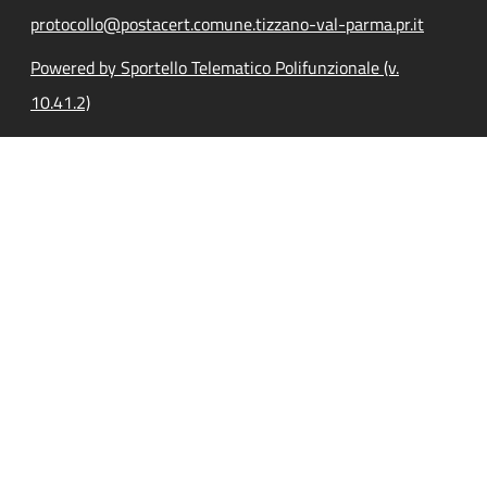
protocollo@postacert.comune.tizzano-val-parma.pr.it
Powered by Sportello Telematico Polifunzionale (v.
10.41.2)