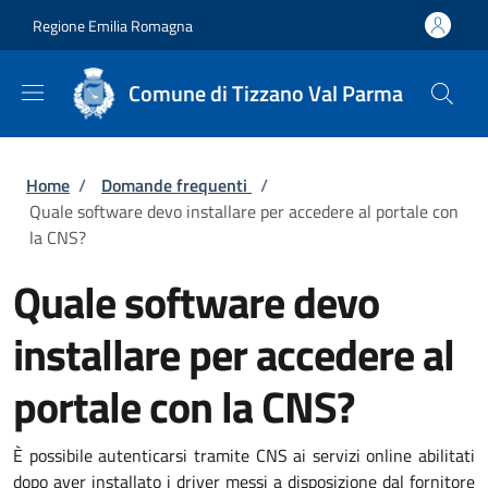
Salta al contenuto principale
Skip to footer content
Regione Emilia Romagna
Comune di Tizzano Val Parma
Briciole di pane
Home
/
Domande frequenti
/
Quale software devo installare per accedere al portale con
la CNS?
Quale software devo
installare per accedere al
portale con la CNS?
È possibile autenticarsi tramite CNS ai servizi online abilitati
dopo aver installato i driver messi a disposizione dal fornitore