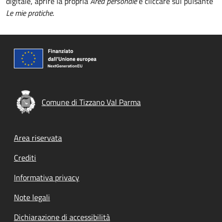
digitale, aprire la propria
Area personale
e cliccare sul pulsante
Le mie pratiche
.
Comune di Tizzano Val Parma
Footer menu
Area riservata
Crediti
Informativa privacy
Note legali
Dichiarazione di accessibilità