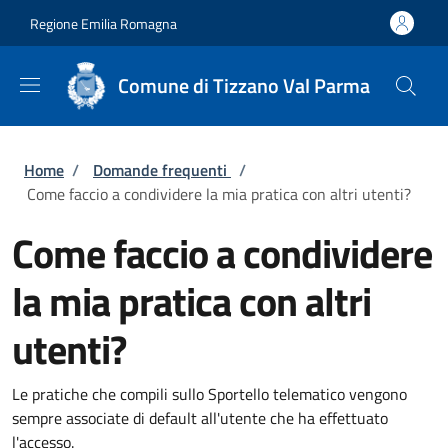
Salta al contenuto principale
Skip to footer content
Regione Emilia Romagna
Comune di Tizzano Val Parma
Briciole di pane
Home
/
Domande frequenti
/
Come faccio a condividere la mia pratica con altri utenti?
Come faccio a condividere
la mia pratica con altri
utenti?
Le pratiche che compili sullo Sportello telematico vengono
sempre associate di default all'utente che ha effettuato
l'accesso.