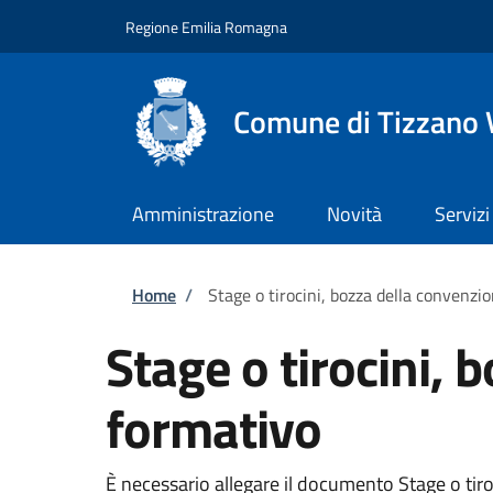
Salta al contenuto principale
Skip to footer content
Regione Emilia Romagna
Comune di Tizzano 
Amministrazione
Novità
Servizi
Briciole di pane
Home
/
Stage o tirocini, bozza della convenzi
Stage o tirocini, 
formativo
È necessario allegare il documento Stage o tiro