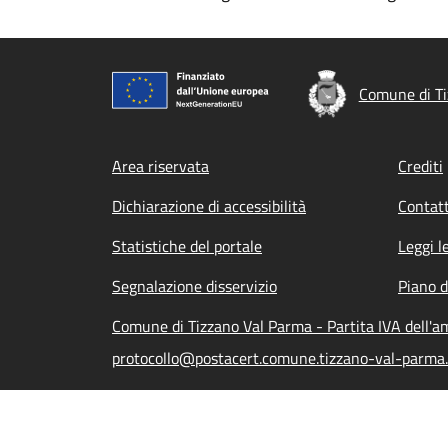
Comune di Ti
Footer menu
Area riservata
Crediti
Dichiarazione di accessibilità
Contatt
Statistiche del portale
Leggi l
Segnalazione disservizio
Piano d
Comune di Tizzano Val Parma - Partita IVA dell'
protocollo@postacert.comune.tizzano-val-parma.p