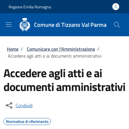
Salta al contenuto principale
Skip to footer content
Regione Emilia Romagna
Comune di Tizzano Val Parma
Briciole di pane
Home
/
Comunicare con l'Amministrazione
/
Accedere agli atti e ai documenti amministrativi
Accedere agli atti e ai
documenti amministrativi
Condividi
Normativa di riferimento