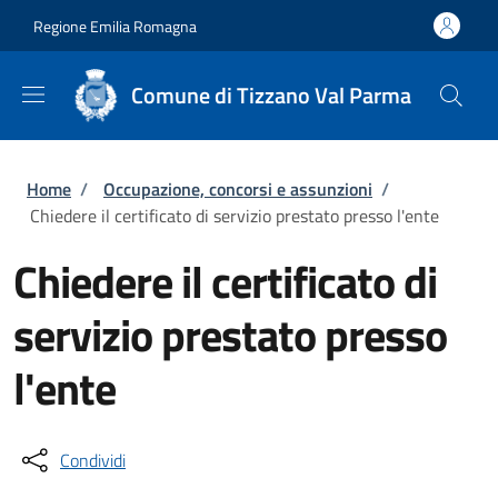
Salta al contenuto principale
Skip to footer content
Regione Emilia Romagna
Comune di Tizzano Val Parma
Briciole di pane
Home
/
Occupazione, concorsi e assunzioni
/
Chiedere il certificato di servizio prestato presso l'ente
Chiedere il certificato di
servizio prestato presso
l'ente
Condividi