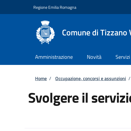
Salta al contenuto principale
Skip to footer content
Regione Emilia Romagna
Comune di Tizzano 
Amministrazione
Novità
Servizi
Briciole di pane
Home
/
Occupazione, concorsi e assunzioni
/
Svolgere il servizi