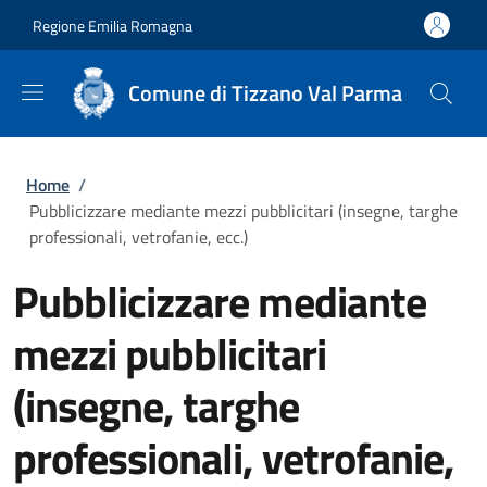
Salta al contenuto principale
Skip to footer content
Regione Emilia Romagna
Comune di Tizzano Val Parma
Briciole di pane
Home
/
Pubblicizzare mediante mezzi pubblicitari (insegne, targhe
professionali, vetrofanie, ecc.)
Pubblicizzare mediante
mezzi pubblicitari
(insegne, targhe
professionali, vetrofanie,