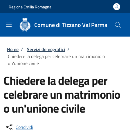
Salta al contenuto principale
Skip to footer content
Regione Emilia Romagna
Comune di Tizzano Val Parma
Briciole di pane
Home
/
Servizi demografici
/
Chiedere la delega per celebrare un matrimonio o
un'unione civile
Chiedere la delega per
celebrare un matrimonio
o un'unione civile
Condividi