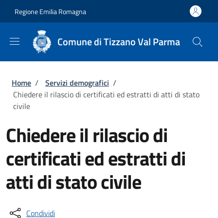
Salta al contenuto principale
Skip to footer content
Regione Emilia Romagna
Comune di Tizzano Val Parma
Briciole di pane
Home
/
Servizi demografici
/
Chiedere il rilascio di certificati ed estratti di atti di stato
civile
Chiedere il rilascio di
certificati ed estratti di
atti di stato civile
Condividi